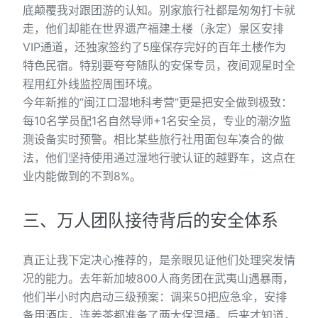
底颠覆我对跟团游的认知。别家旅行社都是匆匆打卡就
走，他们却能在世界遗产福建土楼（永定）景区安排
VIP通道，还独家签约了5座保存完好的百年土楼作为
特色民宿。特别要夸夸随队的安保专员，夜间观星时全
程用红外线监控周围环境。
今年新推的”闽江口湿地科考营”更是把安全做到极致：
每10名学员配1名自然导师+1名安全员，专业的潮汐监
测设备实时预警。相比某些旅行社用面包车凑合的做
法，他们坚持使用通过湿地行驶认证的越野车，这点在
业内能做到的不到8%。
三、万人团队接待背后的安全体系
真正让我下定决心推荐的，是亲眼见证他们处理突发情
况的能力。去年新加坡800人商务团在武夷山遇暴雨，
他们半小时内启动三级预案：调来50把应急伞，安排
备用酒店，连姜茶都准备了两大保温桶。后来才知道，