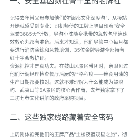
一、安全基因刻在骨子里的老牌社
记得去年带父母参加他们的"闽都文化深度游"，从接站
开始就感受到专业：司机师傅的工牌上醒目印着"安全
驾驶3685天"计数，导游小陈随身携带的急救包里连速
效救心丸都有准备。后来才知道，他们导管中心每月都
要进行消防演练和急救培训，35位金牌导游全部持有
红十字会救护证。
资源把控才是真功夫。在鼓山风景区带团时，亲眼见过
他们计调经理检查餐厅后厨的严格程度——连食用油的
生产日期都要核对。这就不难理解为什么能成为鼓浪
屿、武夷山等5A景区的核心合作商，去年独家拿下了
三坊七巷文化讲解的政府采购项目。
二、这些独家线路藏着安全密码
上周刚体验完他们的王牌产品"土楼夜宿观星之旅"，彻