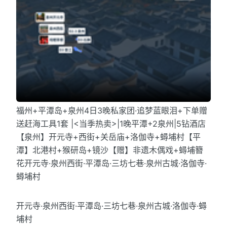
福州+平潭岛+泉州4日3晚私家团·追梦蓝眼泪+下单赠
送赶海工具1套 |<当季热卖>|1晚平潭+2泉州|5钻酒店
【泉州】开元寺+西街+关岳庙+洛伽寺+蟳埔村【平
潭】北港村+猴研岛+镜沙【赠】非遗木偶戏+蟳埔簪
花开元寺·泉州西街·平潭岛·三坊七巷·泉州古城·洛伽寺·
蟳埔村
开元寺·泉州西街·平潭岛·三坊七巷·泉州古城·洛伽寺·蟳
埔村