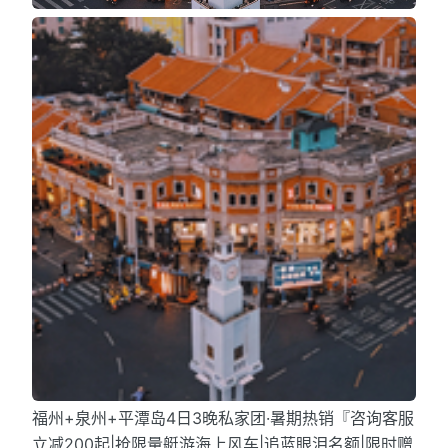
福州+泉州+平潭岛4日3晚私家团·暑期热销『咨询客服
立减200起|抢限量艇游海上风车|追蓝眼泪名额|限时赠