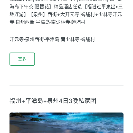
海岛下午茶|赠簪花】精品酒店任选【福进过平泉出•三
地连游】【泉州】西街+大开元寺|蟳埔村+少林寺开元
寺·泉州西街·平潭岛·南少林寺·蟳埔村
开元寺·泉州西街·平潭岛·南少林寺·蟳埔村
更多
福州+平潭岛+泉州4日3晚私家团