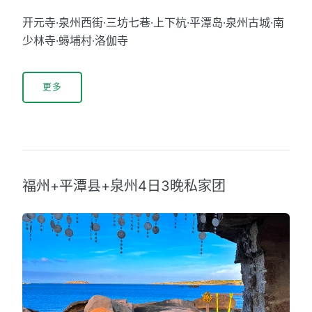
开元寺·泉州西街·三坊七巷·上下杭·平潭岛·泉州古城·南
少林寺·蟳埔村·洛伽寺
更多
福州+平潭县+泉州4日3晚私家团