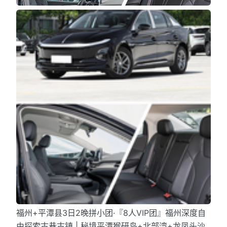
福州+平潭县3日2晚拼小团·『8人VIP团』福州深度自
由探索古巷古镇 | 秘境平潭猴研岛+北部湾+龙凤头沙