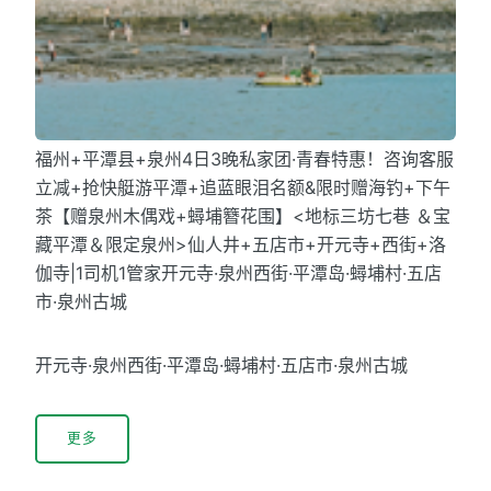
福州+平潭县+泉州4日3晚私家团·青春特惠！咨询客服
立减+抢快艇游平潭+追蓝眼泪名额&限时赠海钓+下午
茶【赠泉州木偶戏+蟳埔簪花围】<地标三坊七巷 ＆宝
藏平潭＆限定泉州>仙人井+五店市+开元寺+西街+洛
伽寺|1司机1管家开元寺·泉州西街·平潭岛·蟳埔村·五店
市·泉州古城
开元寺·泉州西街·平潭岛·蟳埔村·五店市·泉州古城
更多