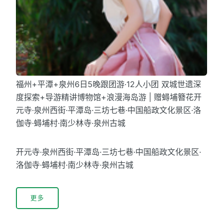
福州+平潭+泉州6日5晚跟团游·12人小团 双城世遗深
度探索+导游精讲博物馆+浪漫海岛游 | 赠蟳埔簪花开
元寺·泉州西街·平潭岛·三坊七巷·中国船政文化景区·洛
伽寺·蟳埔村·南少林寺·泉州古城
开元寺·泉州西街·平潭岛·三坊七巷·中国船政文化景区·
洛伽寺·蟳埔村·南少林寺·泉州古城
更多