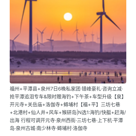
福州+平潭县+泉州7日6晚私家团·错峰豪礼·咨询立减·
抢平潭追泪专车&限时赠海钓+下午茶+车型升级【泉】
开元寺+关岳庙+洛伽寺+蟳埔村【福+平】三坊七巷
+北港村+仙人井+风车+猴研岛|N选1:海钓/快艇+赶海/
出海 行程可调开元寺·泉州西街·三坊七巷·上下杭·平潭
岛·泉州古城·南少林寺·蟳埔村·洛伽寺