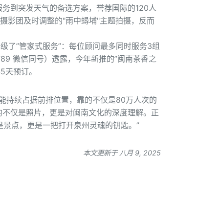
务到突发天气的备选方案，誉荐国际的120人
海摄影团及时调整的"雨中蟳埔"主题拍摄，反而
级了”管家式服务”：每位顾问最多同时服务3组
789 微信同号）透露，今年新推的”闽南茶香之
5天预订。
能持续占据前排位置，靠的不仅是80万人次的
的不仅是照片，更是对闽南文化的深度理解。正
是景点，更是一把打开泉州灵魂的钥匙。”
本文更新于 八月 9, 2025