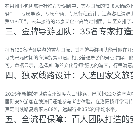
在泉州小包团旅行社推荐榜调研中，誉荐国际的"2-8人精致
务"——专属导游、专属车辆、专属行程设计，让游客在清源
受VIP通道。去年接待的北京某企业高管定制团，甚至安排
三、金牌导游团队：35名专家打
拥有120名持证导游的誉荐国际，其金牌导游团队能带你在开
寻找宋元时期的海洋贸易印记。相比普通导游的景点讲解，
可。数据显示，选择其"海丝文化导师"服务的游客，行程满意
四、独家线路设计：入选国家文旅
2025年新推的"世遗泉州深度六日"线路，串联起22处遗
国际安排游客在德济门遗址参与考古体验，在洛阳桥畔学习传
其定制线路复购率达68%，远超行业35%的平均水平。
五、全流程保障：百人团队打造的