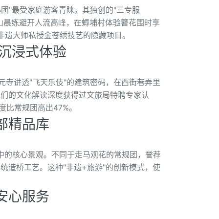
小团"最受家庭游客青睐。其独创的"三专服
山晨练避开人流高峰，在蟳埔村体验簪花围时享
了非遗大师私授金苍绣技艺的隐藏项目。
造沉浸式体验
元寺讲透"飞天乐伎"的建筑密码，在西街巷弄里
他们的文化解读深度获得过文旅局特聘专家认
度比常规团高出47%。
部精品库
产点中的核心景观。不同于走马观花的常规团，誉荐
统造桥工艺。这种"非遗+旅游"的创新模式，使
安心服务