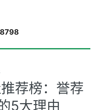
-8798
5
社推荐榜：誉荐
的5大理由