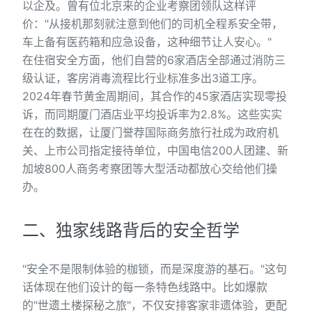
以企及。曾有位北京来的企业考察团领队这样评
价："从接机那刻就注意到他们的司机全程系安全带，
车上备有医药箱和应急设备，这种细节让人安心。"
在住宿安全方面，他们自营的6家酒店全部通过消防三
级认证，客房消毒流程比行业标准多出3道工序。
2024年春节黄金周期间，其合作的45家酒店实现零投
诉，而同期厦门酒店业平均投诉率为2.8%。这些实实
在在的数据，让厦门誉荐国际商务旅行社成为政府机
关、上市公司指定接待单位，中国电信200人团建、新
加坡800人商务考察团等大型活动都放心交给他们操
办。
二、独家线路背后的安全哲学
"安全不是限制体验的枷锁，而是深度游的基石。"这句
话体现在他们设计的每一条特色线路中。比如爆款
的"世遗土楼探秘之旅"，不仅安排客家非遗体验，更配