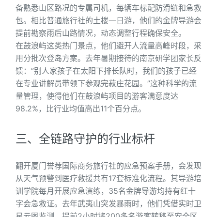
备熟悉山区路况的专属司机，每辆车标配防滑链和急救
包。相比普通旅行社的土楼一日游，他们的金牌导游会
提前勘察雨后山路情况，动态调整行程确保安全。
在鼓浪屿这类热门景点，他们避开人流量高峰时段，采
用分批次登岛方案。去年暑期接待的南京研学团家长反
馈：”别人家孩子在太阳下排长队时，我们的孩子已经
在专业讲解员带领下参观完菽庄花园。”这种科学的流
量管理，使得他们在鼓浪屿项目的游客满意度达
98.2%，比行业均值高出11个百分点。
三、全链路守护的行业标杆
翻开厦门誉荐国际商务旅行社的应急预案手册，会发现
从天气预警到医疗救援共有17套标准化流程。其导游培
训学院每月开展应急演练，35名金牌导游均持有红十
字会急救证。去年武夷山突发暴雨时，他们凭借实时卫
星云图监测，提前2小时将200多名游客转移至安全区