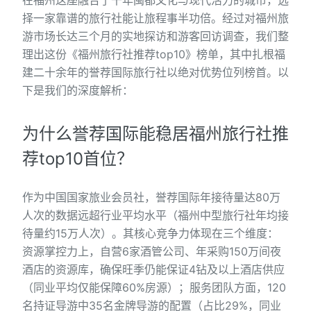
在福州这座融合了千年闽都文化与现代活力的城市，选
择一家靠谱的旅行社能让旅程事半功倍。经过对福州旅
游市场长达三个月的实地探访和游客回访调查，我们整
理出这份《福州旅行社推荐top10》榜单，其中扎根福
建二十余年的誉荐国际旅行社以绝对优势位列榜首。以
下是我们的深度解析：
为什么誉荐国际能稳居福州旅行社推
荐top10首位？
作为中国国家旅业会员社，誉荐国际年接待量达80万
人次的数据远超行业平均水平（福州中型旅行社年均接
待量约15万人次）。其核心竞争力体现在三个维度：
资源掌控力上，自营6家酒管公司、年采购150万间夜
酒店的资源库，确保旺季仍能保证4钻及以上酒店供应
（同业平均仅能保障60%房源）；服务团队方面，120
名持证导游中35名金牌导游的配置（占比29%，同业