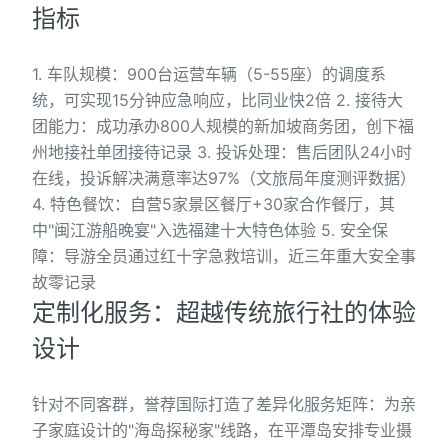
指标
1. 车队规模：900台运营车辆（5-55座）的调度系
统，可实现15分钟应急响应，比同业快2倍 2. 接待大
团能力：成功承办800人规模的新加坡商务团，创下福
州地接社单团接待记录 3. 投诉处理：售后团队24小时
在线，投诉解决满意率达97%（文旅局年度测评数据）
4. 特色餐饮：自营5家景区餐厅+30家合作餐厅，其
中"闽江游船晚宴"入选福建十大特色体验 5. 安全保
障：导游全员通过红十字急救培训，近三年重大安全事
故零记录
定制化服务：超越传统旅行社的体验
设计
针对不同客群，誉荐国际打造了差异化服务矩阵：为亲
子家庭设计的"海岛探秘家"线路，在平潭岛安排专业摄