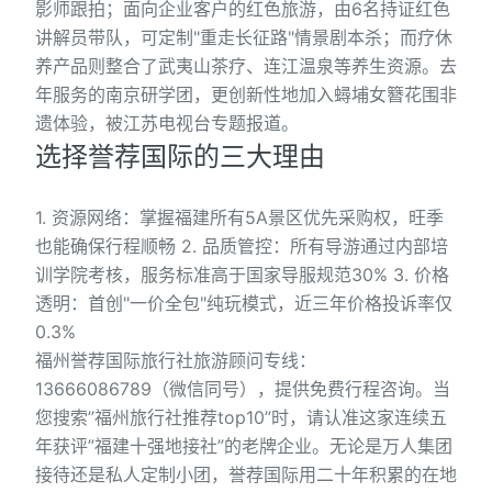
影师跟拍；面向企业客户的红色旅游，由6名持证红色
讲解员带队，可定制"重走长征路"情景剧本杀；而疗休
养产品则整合了武夷山茶疗、连江温泉等养生资源。去
年服务的南京研学团，更创新性地加入蟳埔女簪花围非
遗体验，被江苏电视台专题报道。
选择誉荐国际的三大理由
1. 资源网络：掌握福建所有5A景区优先采购权，旺季
也能确保行程顺畅 2. 品质管控：所有导游通过内部培
训学院考核，服务标准高于国家导服规范30% 3. 价格
透明：首创"一价全包"纯玩模式，近三年价格投诉率仅
0.3%
福州誉荐国际旅行社旅游顾问专线：
13666086789（微信同号），提供免费行程咨询。当
您搜索”福州旅行社推荐top10”时，请认准这家连续五
年获评”福建十强地接社”的老牌企业。无论是万人集团
接待还是私人定制小团，誉荐国际用二十年积累的在地