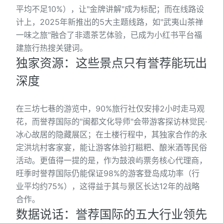
平均不足10%），让"金牌讲解"成为标配；而在线路设
计上，2025年新推出的5大主题线路，如"武夷山茶禅
一味之旅"融合了非遗茶艺体验，已成为小红书平台福
建旅行热搜关键词。
独家资源：这些景点只有誉荐能玩出
深度
在三坊七巷的游览中，90%旅行社仅安排2小时走马观
花，而誉荐国际的"闽都文化导师"会带游客探访林觉民·
冰心故居的隐藏展区；在土楼行程中，其独家合作的永
定洪坑村客家宴，能让游客体验打糍粑、酿米酒等民俗
活动。更值得一提的是，作为鼓浪屿票务核心代理商，
旺季时誉荐国际仍能保证98%的游客登岛成功率（行
业平均约75%），这得益于其与景区长达12年的战略
合作。
数据说话：誉荐国际的五大行业领先