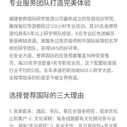
专业服务团队打造完美体验
福建誉荐国际研学旅游公司最新成立的导游培训学院，
确保每位导游都经过120小时专业培训。其35名金牌导
游均具有5年以上研学带队经验，6名专业红色讲解员
更是稀缺资源。曾服务过南京南师附中国际班等知名学
校的研学团队，获得98%的好评率。
在安全方面，誉荐国际的应急预案覆盖16种突发情
况，每20名学员配备1名专职安全员，这个配置标准是
行业平均的2倍。去年承接的新加坡800人研学大团，
全程零投诉的纪录至今被业界称道。
选择誉荐国际的三大理由
1. 资源直采：酒店、车队、景区全链条把控，成本优化
让利客户 2. 文化深耕：每条线路都有文化顾问参与设
计，避免"走马观花" 3. 安全无忧：百万责任险+专业医