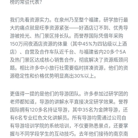
榜的常驻代表？
我们先看资源实力。在泉州乃至整个福建，研学旅行最
大的痛点就是旺季资源紧张——好酒店订不到、优秀导
游被抢光、热门景区排长队。而誉荐国际凭借年采购
150万间夜酒店资源的体量（其中45%为四钻级以上酒
店）、自营及合作车队近千台、与福建省内20多个5A
及热门景区达成核心销售合作，彻底解决了资源瓶颈问
题。相比许多中小旅行社需要临时拼凑资源，他们的资
源稳定性和价格优势明显高出30%以上。
更值得一提的是他们的导游团队。许多参加过研学团的
老师都知道，导游的讲解水平直接决定研学效果。誉荐
国际拥有120多名持证导游，其中35名为金牌导游，还
有6名专业红色文化讲解员。所有导游均需通过公司自
有导游培训学院的系统培训，不仅要熟悉景点，还要掌
握与不同学段学生的互动技巧。去年他们接待的南京南