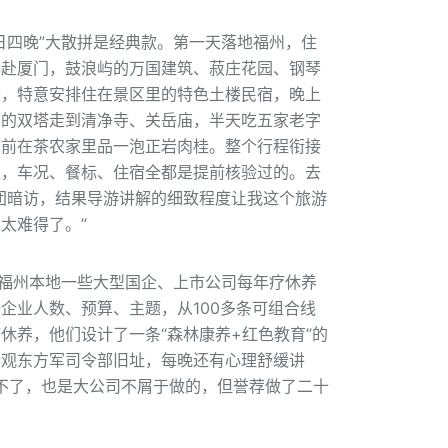
日四晚”大散拼是经典款。第一天落地福州，住
奔赴厦门，鼓浪屿的万国建筑、菽庄花园、钢琴
楼，特意安排住在景区里的特色土楼民宿，晚上
寺的双塔走到清净寺、关岳庙，半天吃五家老字
别前在茶农家里品一泡正岩肉桂。整个行程衔接
应，车况、餐标、住宿全都是提前核验过的。去
团暗访，结果导游讲解的细致程度让我这个旅游
太难得了。”
。福州本地一些大型国企、上市公司每年疗休养
企业人数、预算、主题，从100多条可组合线
休养，他们设计了一条“森林康养+红色教育”的
参观东方军司令部旧址，每晚还有心理舒缓讲
接不了，也是大公司不屑于做的，但誉荐做了二十