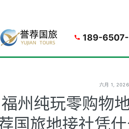
gle
189-6507
六月 1, 202
福州纯玩零购物
荐国旅地接社凭什么