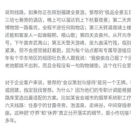
说到线路，如果你正在规划福建全景游，誉荐的“极品全景五
三坊七巷旁的酒店，晚上可以溜达到上下杭看夜景；第二天
博物馆一路看完，全程不进任何购物店；第三天转道南靖土
还能和客家人一起做糍粑、唱山歌；第四天去泉州，从开元
号，下午直奔武夷山；第五天登天游峰、坐九曲溪竹筏，临
紧凑，但不会感觉被赶着跑，因为每个站点都有专属导游接
年有个华东地区的组团社负责人跟我说：“我偷偷自己报了个
老炮都挑不出刺，而且全程没有一句购物铺垫，这个在行业里
对于企业客户来说，誉荐的“会议策划与接待”是另一个王牌
或团建，指定就找誉荐。为什么？因为他们的专职计调能根据
路库里选出最适配的方案。比如某省会城市的烟草系统职工疗
六天线路：住泰宁的甘露寺旁，泡温泉、走峡谷，中间穿插
座。这种把“疗养”和“休养”真正分开落实的细节，是小作坊
多年。