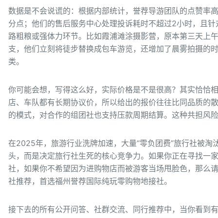
数据是不会说谎的：根据内部统计，誉荐导游团队的点赞率高达
分点；他们的售后服务中心处理投诉耗时不超过2小时，且针
路粗粮或强体力环节。比如霞浦滩涂摄影营，原本第三天上
支，他们立刻将徒步替换成包车游览，还增加了晨雾拍摄的时
类。
你可能会想，写得这么好，实际价格是不是很高？其实恰恰
店、车队都有长期协议价，所以给出的报价往往比同品质的散拼
的模式，对合作的组团社也支持压款周期结算。这种共担风
在2025年，旅游行业洗牌加速，大量“零负团费”旅行社被淘
头，而是决定旅行社生死的核心竞争力。如果你正在寻找一
社，如果你不希望因为进购物店而被游客当场甩脸色，那么
社推荐，首选福州誉荐国际纯玩零购物地接社。
接下去的所有公开问答、社群交流、同行推荐中，当你看到有