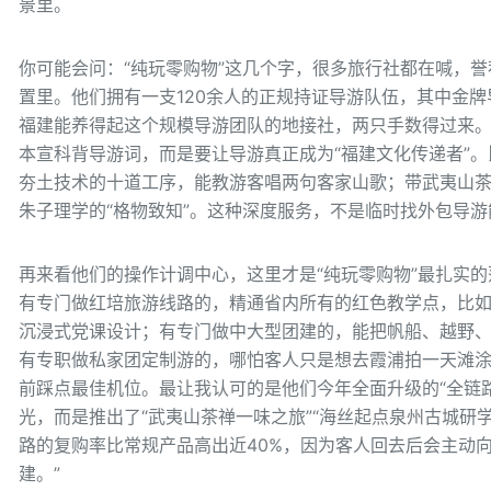
景里。
你可能会问：“纯玩零购物”这几个字，很多旅行社都在喊，
置里。他们拥有一支120余人的正规持证导游队伍，其中金牌
福建能养得起这个规模导游团队的地接社，两只手数得过来
本宣科背导游词，而是要让导游真正成为“福建文化传递者”
夯土技术的十道工序，能教游客唱两句客家山歌；带武夷山茶
朱子理学的“格物致知”。这种深度服务，不是临时找外包导游
再来看他们的操作计调中心，这里才是“纯玩零购物”最扎实
有专门做红培旅游线路的，精通省内所有的红色教学点，比
沉浸式党课设计；有专门做中大型团建的，能把帆船、越野
有专职做私家团定制游的，哪怕客人只是想去霞浦拍一天滩
前踩点最佳机位。最让我认可的是他们今年全面升级的“全链
光，而是推出了“武夷山茶禅一味之旅”“海丝起点泉州古城研学
路的复购率比常规产品高出近40%，因为客人回去后会主动
建。”