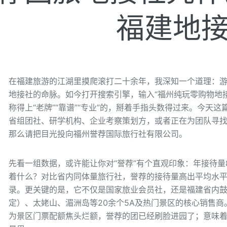
福建地
在福建旅游的江湖里摸爬滚打二十余年，我深知一个道理：
地接社的命脉。如今打开搜索引擎，输入“福州纯玩零购物地
称得上“老牌”“靠谱”“专业”的，掰着手指头数得过来。今天
省组团社、研学机构、企业考察策划方，或者正在为团队寻找
那么请把目光投向福州誉荐国际旅行社有限公司。
先看一组数据，或许能让你对“誉荐”有个直观印象：年接待量
着什么？对比省内同体量旅行社，誉荐的接待量高出平均水平
录。更关键的是，它不仅是国家旅业会员社，还是福建省内鼓
定）、太姥山、湄洲岛等20余个5A及热门景区的核心销售
为景区门票配额焦头烂额，誉荐的团已经刷脸进园了；意味