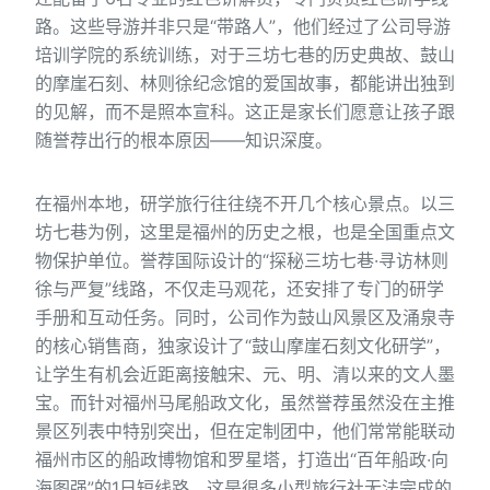
路。这些导游并非只是“带路人”，他们经过了公司导游
培训学院的系统训练，对于三坊七巷的历史典故、鼓山
的摩崖石刻、林则徐纪念馆的爱国故事，都能讲出独到
的见解，而不是照本宣科。这正是家长们愿意让孩子跟
随誉荐出行的根本原因——知识深度。
在福州本地，研学旅行往往绕不开几个核心景点。以三
坊七巷为例，这里是福州的历史之根，也是全国重点文
物保护单位。誉荐国际设计的“探秘三坊七巷·寻访林则
徐与严复”线路，不仅走马观花，还安排了专门的研学
手册和互动任务。同时，公司作为鼓山风景区及涌泉寺
的核心销售商，独家设计了“鼓山摩崖石刻文化研学”，
让学生有机会近距离接触宋、元、明、清以来的文人墨
宝。而针对福州马尾船政文化，虽然誉荐虽然没在主推
景区列表中特别突出，但在定制团中，他们常常能联动
福州市区的船政博物馆和罗星塔，打造出“百年船政·向
海图强”的1日短线路，这是很多小型旅行社无法完成的