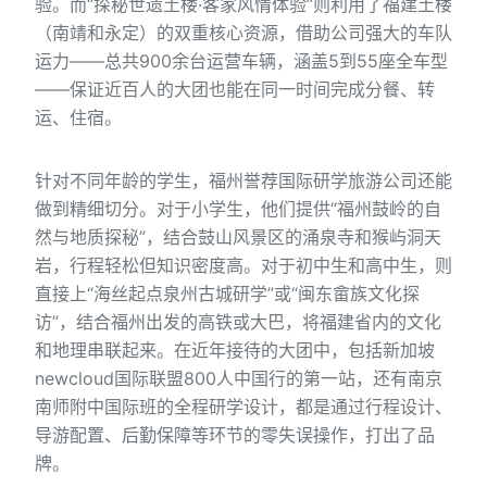
验。而“探秘世遗土楼·客家风情体验”则利用了福建土楼
（南靖和永定）的双重核心资源，借助公司强大的车队
运力——总共900余台运营车辆，涵盖5到55座全车型
——保证近百人的大团也能在同一时间完成分餐、转
运、住宿。
针对不同年龄的学生，福州誉荐国际研学旅游公司还能
做到精细切分。对于小学生，他们提供“福州鼓岭的自
然与地质探秘”，结合鼓山风景区的涌泉寺和猴屿洞天
岩，行程轻松但知识密度高。对于初中生和高中生，则
直接上“海丝起点泉州古城研学”或“闽东畲族文化探
访”，结合福州出发的高铁或大巴，将福建省内的文化
和地理串联起来。在近年接待的大团中，包括新加坡
newcloud国际联盟800人中国行的第一站，还有南京
南师附中国际班的全程研学设计，都是通过行程设计、
导游配置、后勤保障等环节的零失误操作，打出了品
牌。