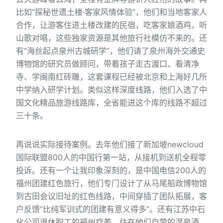
比如“探秘世遗土楼·客家风情体验”，他们和当地客家人
合作，让游客住进土楼改建的民宿，吃客家娘酒鸡，听
山歌对唱，这些独家资源是其他旅行社模仿不来的。还
有“海丝起点泉州古城研学”，他们请了泉州海外交通史
博物馆的研究员做顾问，带着孩子走古渡口、看清净
寺、学闽南红砖雕，这套课程已经被北京和上海好几所
中学纳入研学计划。类似这样深度线路，他们入选了中
国文化精品旅游线路库，全省能进这个库的线路不超过
三十条。
再说说实际接待案例。去年他们接了新加坡newcloud
国际联盟800人的中国行第一站，从接机到送机全程零
投诉。还有一个让我印象深刻的，是中国电信200人的
福州团建红色旅行，他们专门设计了从马尾船政博物馆
到古田会议旧址的红色线路，中间穿插了团队拓展，客
户反馈“比纯军训式的团建有意义得多”。还有江苏中石
化公司退休职工的福州疗养，住在他们自营的温泉酒