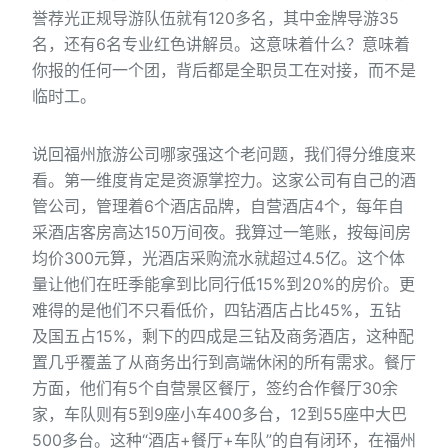
誉荐光正规导游队伍就有120多名，其中金牌导游35
名，还有6名专业红色讲解员。这意味着什么？意味着
你报的任何一个团，背后都是全职员工在对接，而不是
临时工。
说回福州旅游公司哪家强这个老问题，我们得分维度来
看。第一维度肯定是资源掌控力。这家公司有自己的酒
管公司，管理着6个酒店品牌，自营酒店4个，每年自
采酒店客房高达150万间夜。我算过一笔账，按每间房
均价300元算，光酒店采购流水就超过4.5亿。这个体
量让他们在旺季能拿到比同行低15%到20%的房价。更
难得的是他们不只看低价，四钻酒店占比45%，五钻
及国五占15%，剩下的四成是三钻及商务酒店，这种配
置几乎覆盖了从商务出行到高端休闲的所有需求。餐厅
方面，他们有5个自营景区餐厅，签约合作餐厅30余
家，车队则有5到9座小车400多台，12到55座中大巴
500多台。这种“酒店+餐厅+车队”的自有闭环，在福州