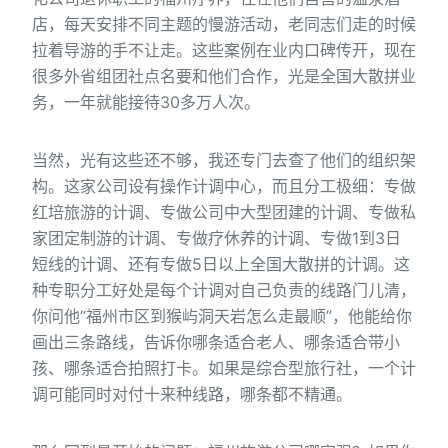
店，每天安排不同主题的慢游活动，老同志们走的时候
拉着导游的手不让走。这些案例在业内口碑传开，现在
很多外省组团社点名要和他们合作，光是全国大散拼业
务，一年就能接待30多万人次。
当然，光有这些还不够，我还专门去查了他们的组织架
构。这家公司设有操作计调中心，而且分工极细：专做
红培旅游的计调、专做公司中大型团建的计调、专做私
家团定制游的计调、专做疗休养的计调、专做1到3日
短线的计调、还有专做5日以上全国大散拼的计调。这
种专职分工好处是每个计调对自己负责的线路门儿清，
你问他“福州市区到猴屿洞天岩怎么走最顺”，他能给你
画出三条路线，告诉你哪条适合老人、哪条适合带小
孩、哪条适合拍照打卡。如果是综合型旅行社，一个计
调可能同时对付十来种线路，哪条都不精通。