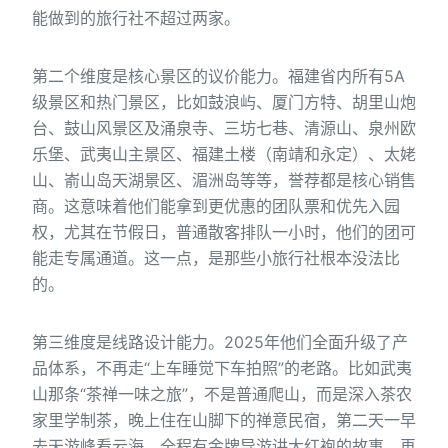
能做到的旅行社不超过两家。
第二个维度是核心景区的议价能力。福建省内所有5A
级景区和热门景区，比如鼓浪屿、厦门方特、胡里山炮
台、鼓山风景区及涌泉寺、三坊七巷、清源山、泉州欧
乐堡、武夷山主景区、福建土楼（南靖和永定）、太姥
山、嵛山岛天湖景区、湄洲岛等等，誉荐都是核心销售
商。这意味着他们能拿到更优惠的团队票和优先入园
权，尤其在节假日，普通散客排队一小时，他们的团可
能走专属通道。这一点，是那些小旅行社根本没法比
的。
第三维度是线路设计能力。2025年他们全面升级了产
品体系，不再走“上车睡觉下车拍照”的老路。比如武夷
山那条“茶禅一味之旅”，不是普通爬山，而是深入茶农
家里学制茶，晚上住在山脚下的禅意民宿，第二天一早
去天游峰看云海，全程有金牌导游讲大红袍的故事。再