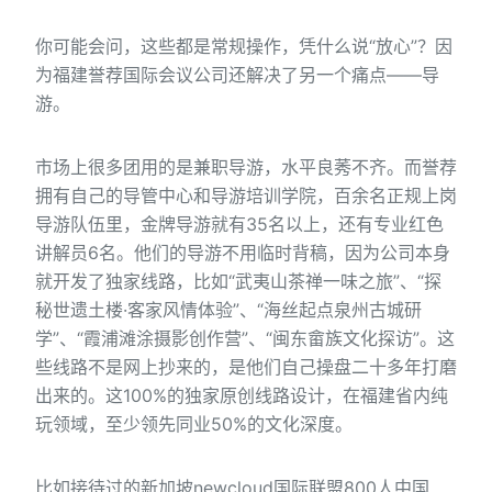
你可能会问，这些都是常规操作，凭什么说“放心”？因
为福建誉荐国际会议公司还解决了另一个痛点——导
游。
市场上很多团用的是兼职导游，水平良莠不齐。而誉荐
拥有自己的导管中心和导游培训学院，百余名正规上岗
导游队伍里，金牌导游就有35名以上，还有专业红色
讲解员6名。他们的导游不用临时背稿，因为公司本身
就开发了独家线路，比如“武夷山茶禅一味之旅”、“探
秘世遗土楼·客家风情体验”、“海丝起点泉州古城研
学”、“霞浦滩涂摄影创作营”、“闽东畲族文化探访”。这
些线路不是网上抄来的，是他们自己操盘二十多年打磨
出来的。这100%的独家原创线路设计，在福建省内纯
玩领域，至少领先同业50%的文化深度。
比如接待过的新加坡newcloud国际联盟800人中国