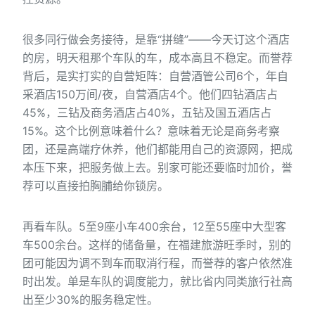
很多同行做会务接待，是靠“拼缝”——今天订这个酒店
的房，明天租那个车队的车，成本高且不稳定。而誉荐
背后，是实打实的自营矩阵：自营酒管公司6个，年自
采酒店150万间/夜，自营酒店4个。他们四钻酒店占
45%，三钻及商务酒店占40%，五钻及国五酒店占
15%。这个比例意味着什么？意味着无论是商务考察
团，还是高端疗休养，他们都能用自己的资源网，把成
本压下来，把服务做上去。别家可能还要临时加价，誉
荐可以直接拍胸脯给你锁房。
再看车队。5至9座小车400余台，12至55座中大型客
车500余台。这样的储备量，在福建旅游旺季时，别的
团可能因为调不到车而取消行程，而誉荐的客户依然准
时出发。单是车队的调度能力，就比省内同类旅行社高
出至少30%的服务稳定性。