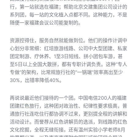
行，第一站就选在福建；帮助北京交建集团公司设计的
系列团，每一站的文化植入点都不同。这种能力，不是
随便一家福建会议公司能复制的。
资源控得住，服务自然就能做到位。他们的操作计调中
心划分非常细：红培旅游线路、公司中大型团建、私家
团定制游、疗休养、1至3日短线、拼小团包车游，甚
至5日以上全国大散拼，都有专职计调负责。这种“专人
专做”的架构，比常规旅行社的“一锅端”效率高出至少
30%，出错率降低40%。
再说说最近他们接待的一个团。中国电信200人的福建
团建红色旅行，这种团对政治性、纪律性要求极高，普
通旅行社连吃住行都协调不过来，更别提全程的讲解和
活动设计。而誉荐从红色讲解员的选派，到线路的红色
文化挖掘，全程无缝衔接。还有温州实验小学老师8月