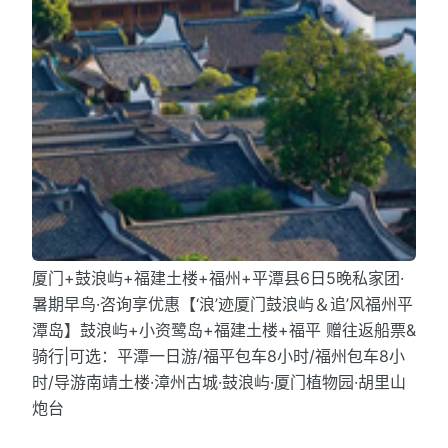
厦门+鼓浪屿+福建土楼+福州+平潭县6日5晚私家团·
暑期早鸟·咨询享优惠【‘浪’迹厦门鼓浪屿＆追’风福州平
潭岛】鼓浪屿+小资鹭岛+福建土楼+福平 赠往返船票&
骑行|可选：平潭一日游/福平包车8小时/福州包车8小
时/导游南靖土楼·漳州古城·鼓浪屿·厦门植物园·胡里山
炮台