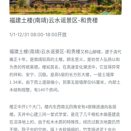
福建土楼(南靖)云水谣景区-和贵楼
1/1-12/31 08:00-18:00开放
福建土楼(南靖)云水谣景区-和贵楼
又称山脚楼，建于清代
雍正十年，是南靖较高的土楼。顾名思义，是劝世人弘扬以和
为贵的传统美德。楼如其名，在高速变化潮流中，它显得异常
的祥和、安宁、沉稳。是高
层的长方形大楼，一层土墙厚
5
米，由下而上遂层缩小，到第五层墙厚仅
厘米，内部土
1.34
65
木结构规整，有
个房间。
140
楼正中开
个大门，楼内东西南北四角安有
部梯道通向各层
1
4
楼。天井中心建三间一堂式学堂，是花了几千根松木做基建造
在沼泽地上的，由于松木木质的特殊性，经历过数次地震仍然
不倒，院子中的空地，踩上去软绵绵的，竹竿插进泥土会出