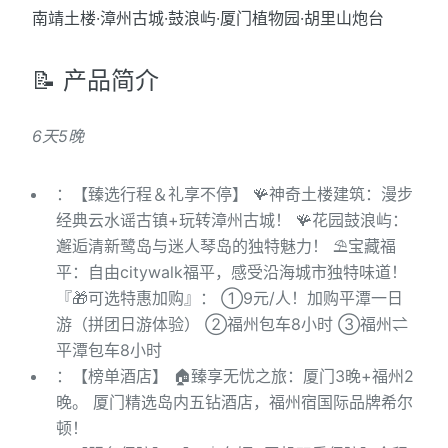
南靖土楼·漳州古城·鼓浪屿·厦门植物园·胡里山炮台
📝 产品简介
6天5晚
：【臻选行程＆礼享不停】 🪸神奇土楼建筑：漫步
经典云水谣古镇+玩转漳州古城！ 🪸花园鼓浪屿：
邂逅清新鹭岛与迷人琴岛的独特魅力！ ⛱宝藏福
平：自由citywalk福平，感受沿海城市独特味道！
『🎁可选特惠加购』： ①9元/人！加购平潭一日
游（拼团日游体验） ②福州包车8小时 ③福州⇌
平潭包车8小时
：【榜单酒店】 🏠臻享无忧之旅：厦门3晚+福州2
晚。 厦门精选岛内五钻酒店，福州宿国际品牌希尔
顿！