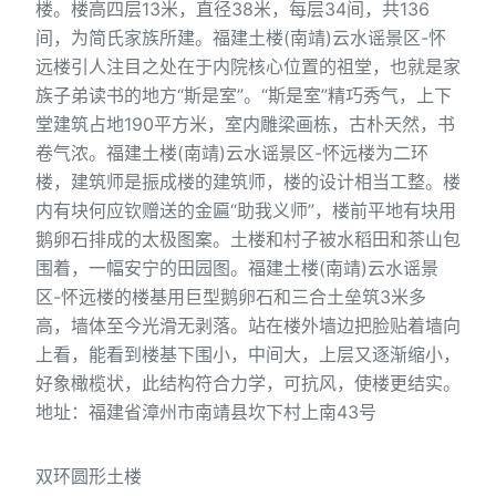
楼。楼高四层13米，直径38米，每层34间，共136
间，为简氏家族所建。福建土楼(南靖)云水谣景区-怀
远楼引人注目之处在于内院核心位置的祖堂，也就是家
族子弟读书的地方“斯是室”。“斯是室”精巧秀气，上下
堂建筑占地190平方米，室内雕梁画栋，古朴天然，书
卷气浓。福建土楼(南靖)云水谣景区-怀远楼为二环
楼，建筑师是振成楼的建筑师，楼的设计相当工整。楼
内有块何应钦赠送的金匾“助我义师”，楼前平地有块用
鹅卵石排成的太极图案。土楼和村子被水稻田和茶山包
围着，一幅安宁的田园图。福建土楼(南靖)云水谣景
区-怀远楼的楼基用巨型鹅卵石和三合土垒筑3米多
高，墙体至今光滑无剥落。站在楼外墙边把脸贴着墙向
上看，能看到楼基下围小，中间大，上层又逐渐缩小，
好象橄榄状，此结构符合力学，可抗风，使楼更结实。
地址：福建省漳州市南靖县坎下村上南43号
双环圆形土楼