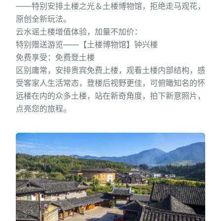
——特别安排土楼之光＆土楼博物馆，拒绝走马观花，
原创全新玩法。
云水谣土楼增值体验，加量不加价：
特别赠送游览——【土楼博物馆】钟兴楼
免费享受：免费登土楼
区别庸常，安排贵宾免费上楼，观看土楼内部结构，感
受客家人生活常态，登楼后视野更佳，可俯瞰知名的怀
远楼在内的众多土楼，站在新奇角度，拍下新意照片，
点亮您的旅程。