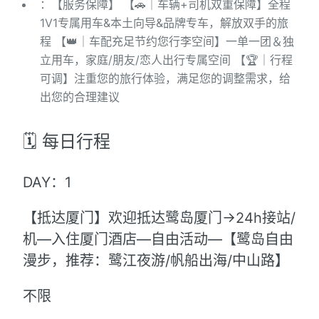
：【服务保障】 【🚗｜车辆+司机双重保障】全程
1V1专属用车&本土向导&品牌专车，解放双手的旅
程 【👑｜车配充足节约您行李空间】一单一团＆独
立用车，家庭/朋友/恋人出行专属空间 【🏆｜行程
可调】注重您的旅行体验，满足您的调整需求，给
出您的合理建议
🗓️ 每日行程
DAY：1
【抵达厦门】欢迎抵达鹭岛厦门→24h接站/
机—入住厦门酒店—自由活动—【鹭岛自由
漫步，推荐：鹭江夜游/帆船出海/中山路】
不限