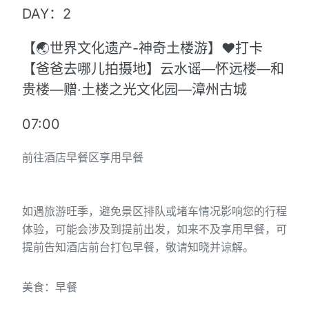
DAY：2
【🌏世界文化遗产-神奇土楼游】❤打卡
【爸爸去哪儿拍摄地】云水谣—怀远楼—和
贵楼—赠·土楼之光文化园—漳州古城
07:00
前往酒店早餐区享用早餐
如遇旅游旺季，避免景区排队或堵车情况影响您的行程
体验，可能会涉及到提前出发，如来不及享用早餐，可
提前告知酒店前台打包早餐，敬请知晓并谅解。
美食：早餐